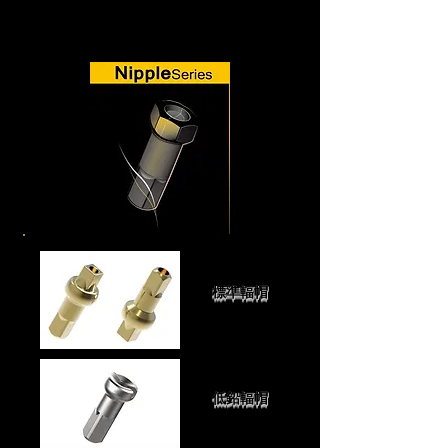
​標準輻帽
低鉛輻帽